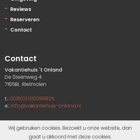
Reviews
Reserveren
Contact
Contact
Vakantiehuis 't Onland
De Steenweg 4
7165BL Rietmolen
t.:
0031(0) 610096925
e.:
info@vakantiehuis-onland.nl
Wij gebruiken cookies. Bezoekt u onze website, dan
gaat u akkoord met deze cookies.
Privacycentrum
| Copyright by Vakantiehuis 't Onland